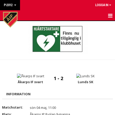
P-2012
LOGGA IN
HEM
NYHETER
KALENDER
MATCHER
TRUPPEN
1 - 2
BILDGALLERI
Åkarps IF svart
Lunds SK
DOKUMENT
INFORMATION
KONTAKT
Matchstart:
sön 04 maj, 11:00
Plats:
Åkarps IP B-plan 9-manna