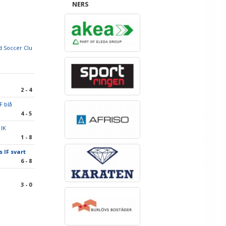
NERS
 Soccer Clu
2 - 4
F blå
4 - 5
 IK
1 - 8
 IF svart
6 - 8
3 - 0