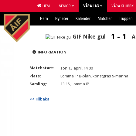
HEM
SENIOR
VÅRA LAG
VÅRA KLUBBKL
Hem
Nyheter
Kalender
Matcher
Truppen
1 - 1
GIF Nike gul
Å
INFORMATION
Matchstart:
sön 13 april, 14:00
Plats:
Lomma IP B-plan, konstgräs 9-manna
Samling:
13:15, Lomma IP
<< Tillbaka