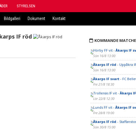
ÄDER
STYRELSEN
Bildgalleri
Dokument
Kontakt
karps IF röd
KOMMANDE MATCHE
Hörby FF vit -
Åkarps IF s
Sön 16/8 13:00
Åkarps IF röd
- Uppåkra IF
Sön 16/8 13:00
Åkarps IF svart
- FC Belle
Fre 21/8 18:30
Trollenäs IF vit -
Åkarps IF
Lör 22/8 12:30
Lunds FF vit -
Åkarps IF s
Fre 28/8 19:00
Åkarps IF röd
- Staffanst
Sön 30/8 15:00