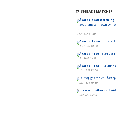
SPELADE MATCHER
Åkarps Idrottsförening
-
Southampton Town United
b
Lör 11/7 11:30
Åkarps IF svart
- Husie IF
Tor 18/6 18:00
Åkarps IF röd
- Bjärreds F
Tis 16/6 19:00
Åkarps IF röd
- Furulunds
Lör 13/6 13:00
FC Möjligheten vit -
Åkarps
Lör 13/6 10:30
Harlösa IF -
Åkarps IF röd
Sön 7/6 15:00