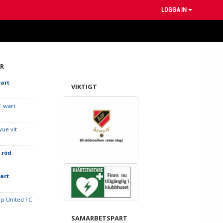
LOGGA IN
R
vart
VIKTIGT
 svart
vue vit
 röd
vart
orp United FC
SAMARBETSPART