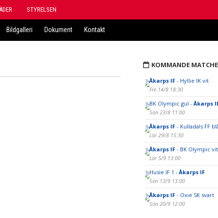
ÄDER
STYRELSEN
Bildgalleri
Dokument
Kontakt
KOMMANDE MATCHE
Åkarps IF
- Hyllie IK vit
Fre 14/8 18:30
BK Olympic gul -
Åkarps I
Sön 23/8 11:00
Åkarps IF
- Kulladals FF bl
Lör 29/8 15:30
Åkarps IF
- BK Olympic vit
Lör 5/9 13:00
Husie IF 1 -
Åkarps IF
Sön 13/9 13:00
Åkarps IF
- Oxie SK svart
Sön 20/9 12:00