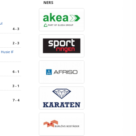
NERS
ul
4 - 3
2 - 3
 Husie IF
6 - 1
3 - 1
7 - 4