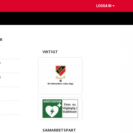
LOGGA IN
R
VIKTIGT
F
å
SAMARBETSPART