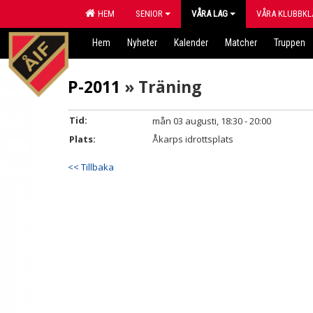
HEM
SENIOR
VÅRA LAG
VÅRA KLUBBKL
Hem
Nyheter
Kalender
Matcher
Truppen
P-2011
» Träning
Tid:
mån 03 augusti, 18:30 - 20:00
Plats:
Åkarps idrottsplats
<< Tillbaka