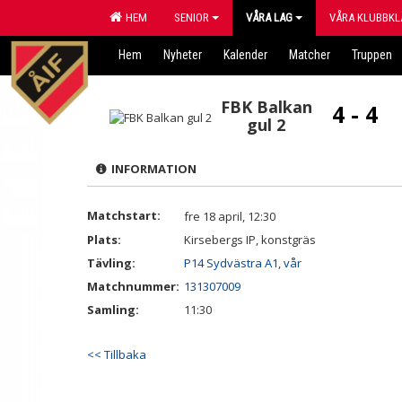
HEM
SENIOR
VÅRA LAG
VÅRA KLUBBKL
Hem
Nyheter
Kalender
Matcher
Truppen
FBK Balkan
4 - 4
gul 2
INFORMATION
Matchstart:
fre 18 april, 12:30
Plats:
Kirsebergs IP, konstgräs
Tävling:
P14 Sydvästra A1, vår
Matchnummer:
131307009
Samling:
11:30
<< Tillbaka