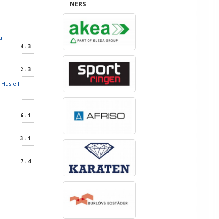
NERS
ul
4 - 3
2 - 3
 Husie IF
6 - 1
3 - 1
7 - 4