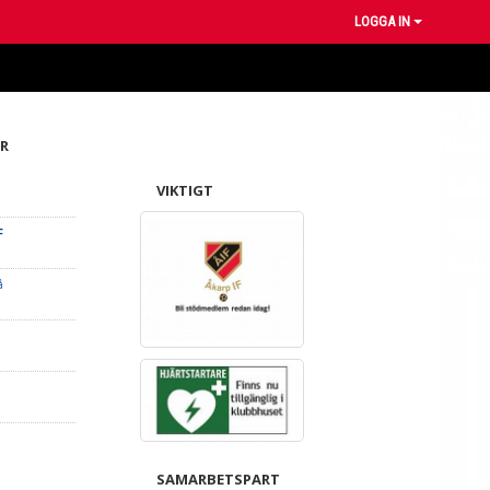
LOGGA IN
R
VIKTIGT
F
å
SAMARBETSPART