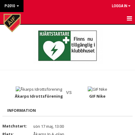
P-2010
LOGGA IN
HEM
NYHETER
KALENDER
MATCHER
TRUPPEN
vs
TRÄNINGSTIDER
Åkarps Idrottsförening
GIF Nike
BILDGALLERI
INFORMATION
DOKUMENT
Matchstart:
sön 17 maj, 13:00
Plats:
KONTAKT
Åkarps Ip A -plan