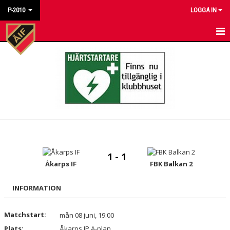
P-2010
LOGGA IN
HEM
NYHETER
KALENDER
MATCHER
TRUPPEN
1 - 1
TRÄNINGSTIDER
Åkarps IF
FBK Balkan 2
BILDGALLERI
INFORMATION
DOKUMENT
Matchstart:
mån 08 juni, 19:00
Plats:
KONTAKT
Åkarps IP A-plan