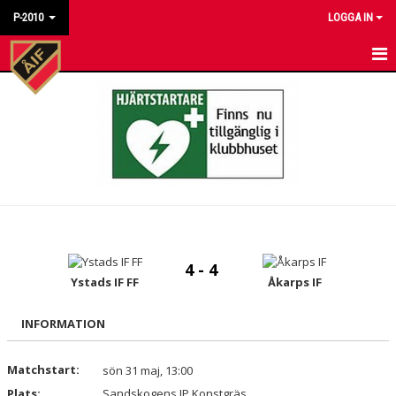
P-2010
LOGGA IN
HEM
NYHETER
KALENDER
MATCHER
TRUPPEN
4 - 4
TRÄNINGSTIDER
Ystads IF FF
Åkarps IF
BILDGALLERI
INFORMATION
DOKUMENT
Matchstart:
sön 31 maj, 13:00
Plats:
KONTAKT
Sandskogens IP Konstgräs