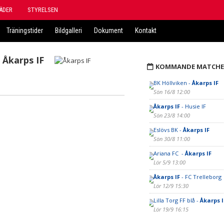
ÄDER
STYRELSEN
Träningstider
Bildgalleri
Dokument
Kontakt
Åkarps IF
KOMMANDE MATCHE
BK Höllviken -
Åkarps IF
Sön 16/8 12:00
Åkarps IF
- Husie IF
Sön 23/8 14:00
Eslövs BK -
Åkarps IF
Sön 30/8 11:00
Ariana FC -
Åkarps IF
Lör 5/9 13:00
Åkarps IF
- FC Trelleborg
Lör 12/9 15:30
Lilla Torg FF blå -
Åkarps I
Lör 19/9 16:15