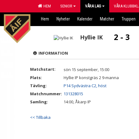
HEM
SENIOR
VÅRA LAG
VÅRA KLUBBKL
Hem
Nyheter
Kalender
Matcher
Truppen
2 - 3
Hyllie IK
INFORMATION
Matchstart:
sön 15 september, 15:00
Plats:
Hyllie IP konstgräs 2 9-manna
Tävling:
P14 Sydvästra C2, höst
Matchnummer:
131328015
Samling:
14:00, Åkarp IP
<< Tillbaka