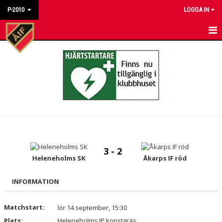
P-2010
LOGGA IN
HEM
NYHETER
KALENDER
MATCHER
TRUPPEN
3 - 2
TRÄNINGSTIDER
Heleneholms SK
Åkarps IF röd
BILDGALLERI
INFORMATION
DOKUMENT
Matchstart:
lör 14 september, 15:30
Plats:
KONTAKT
Heleneholms IP konstgräs