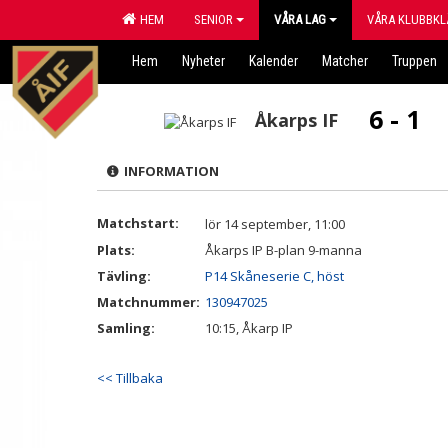
HEM
SENIOR
VÅRA LAG
VÅRA KLUBBKL
Hem
Nyheter
Kalender
Matcher
Truppen
6 - 1
Åkarps IF
INFORMATION
Matchstart:
lör 14 september, 11:00
Plats:
Åkarps IP B-plan 9-manna
Tävling:
P14 Skåneserie C, höst
Matchnummer:
130947025
Samling:
10:15, Åkarp IP
<< Tillbaka