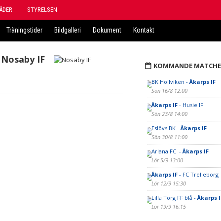
ÄDER
STYRELSEN
Träningstider
Bildgalleri
Dokument
Kontakt
Nosaby IF
KOMMANDE MATCHE
BK Höllviken -
Åkarps IF
Sön 16/8 12:00
Åkarps IF
- Husie IF
Sön 23/8 14:00
Eslövs BK -
Åkarps IF
Sön 30/8 11:00
Ariana FC -
Åkarps IF
Lör 5/9 13:00
Åkarps IF
- FC Trelleborg
Lör 12/9 15:30
Lilla Torg FF blå -
Åkarps I
Lör 19/9 16:15