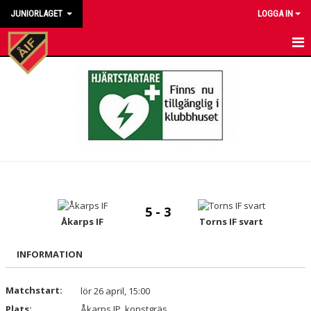
JUNIORLAGET
LOGGA IN
HEM
NYHETER
KALENDER
MATCHER
TRUPPEN
5 - 3
BILDGALLERI
Åkarps IF
Torns IF svart
DOKUMENT
INFORMATION
KONTAKT
Matchstart:
lör 26 april, 15:00
Plats:
Åkarps IP, konstgräs