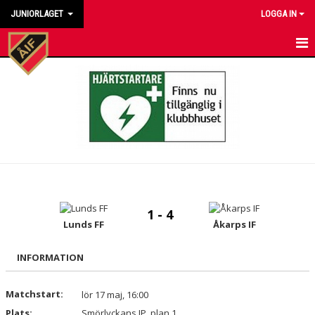
JUNIORLAGET
LOGGA IN
HEM
NYHETER
KALENDER
MATCHER
TRUPPEN
1 - 4
BILDGALLERI
Lunds FF
Åkarps IF
DOKUMENT
INFORMATION
KONTAKT
Matchstart:
lör 17 maj, 16:00
Plats:
Smörlyckans IP, plan 1