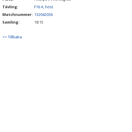
Tävling:
F16 A, höst
Matchnummer:
132042036
Samling:
18:15
<< Tillbaka