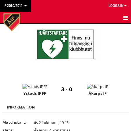
F-2010/2011
LOGGA IN
HEM
NYHETER
KALENDER
MATCHER
TRUPPEN
3 - 0
BILDGALLERI
Ystads IF FF
Åkarps IF
DOKUMENT
INFORMATION
KONTAKT
Matchstart:
tis 21 oktober, 19:15
Plats:
Åkarps IP, konstgräs