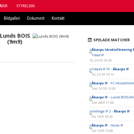
ÄDER
STYRELSEN
Bildgalleri
Dokument
Kontakt
Lunds BOIS
SPELADE MATCHER
(9m9)
Åkarps Idrottsförening F
Ystad IF
Tis 21/10 19:30
Ystads IF FF -
Åkarps IF
Tis 21/10 19:15
Åkarps IF
- FC Hesslehol
Sön 12/10 13:00
Åkarps IF
- Lunds BOIS (9
Sön 28/9 11:00
Vellinge IF 2 -
Åkarps IF
Fre 19/9 18:30
Åkarps IF
- Husie IF
Lör 13/9 13:00