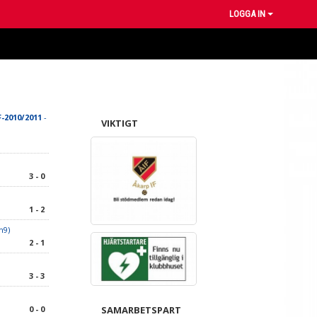
LOGGA IN
-2010/2011
-
VIKTIGT
3 - 0
m
1 - 2
m9)
2 - 1
3 - 3
0 - 0
SAMARBETSPART