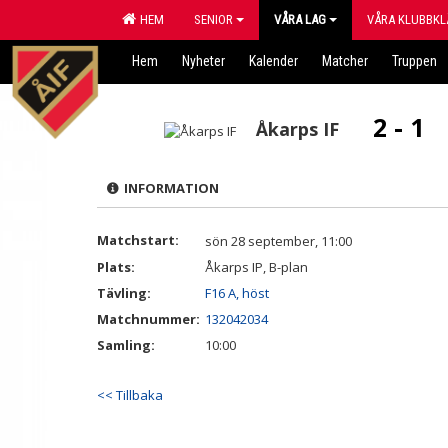
HEM
SENIOR
VÅRA LAG
VÅRA KLUBBKL
Hem
Nyheter
Kalender
Matcher
Truppen
2 - 1
Åkarps IF
INFORMATION
Matchstart:
sön 28 september, 11:00
Plats:
Åkarps IP, B-plan
Tävling:
F16 A, höst
Matchnummer:
132042034
Samling:
10:00
<< Tillbaka