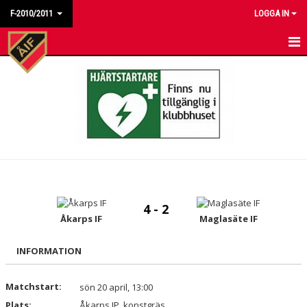
F-2010/2011
LOGGA IN
HEM
NYHETER
KALENDER
MATCHER
TRUPPEN
4 - 2
BILDGALLERI
Åkarps IF
Maglasäte IF
DOKUMENT
INFORMATION
KONTAKT
Matchstart:
sön 20 april, 13:00
Plats:
Åkarps IP, konstgräs