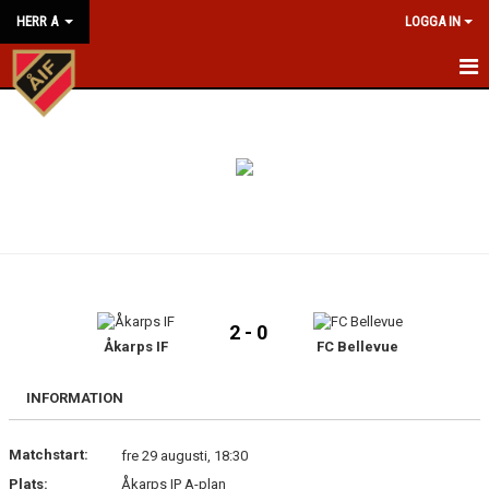
HERR A
LOGGA IN
HEM
NYHETER
KALENDER
MATCHER
TRUPPEN
2 - 0
BILDGALLERI
Åkarps IF
FC Bellevue
KONTAKT
INFORMATION
Matchstart:
fre 29 augusti, 18:30
Plats:
Åkarps IP A-plan