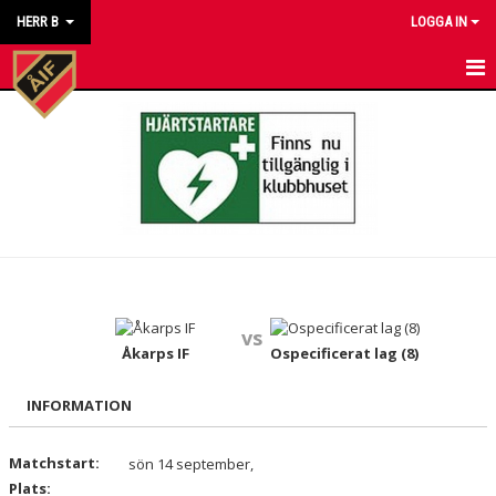
HERR B
LOGGA IN
HEM
NYHETER
KALENDER
MATCHER
TRUPPEN
vs
BILDGALLERI
Åkarps IF
Ospecificerat lag (8)
DOKUMENT
INFORMATION
KONTAKT
Matchstart:
sön 14 september,
Plats: