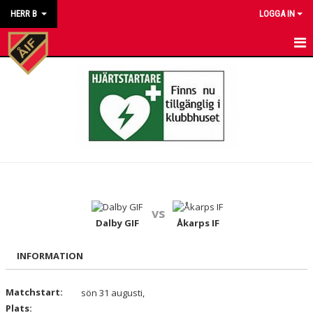
HERR B
LOGGA IN
HEM
NYHETER
KALENDER
MATCHER
TRUPPEN
vs
BILDGALLERI
Dalby GIF
Åkarps IF
DOKUMENT
INFORMATION
KONTAKT
Matchstart:
sön 31 augusti,
Plats: