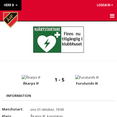
HERR B
LOGGA IN
HEM
NYHETER
KALENDER
MATCHER
TRUPPEN
1 - 5
BILDGALLERI
Åkarps IF
Furulunds IK
DOKUMENT
INFORMATION
KONTAKT
Matchstart:
ons 01 oktober, 19:00
Plats:
Åkarps IP, konstgräs