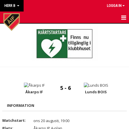
HERR B
LOGGA IN
HEM
NYHETER
KALENDER
MATCHER
TRUPPEN
5 - 6
BILDGALLERI
Åkarps IF
Lunds BOIS
DOKUMENT
INFORMATION
KONTAKT
Matchstart:
ons 20 augusti, 19:00
Plats:
Åkarps IP A-plan